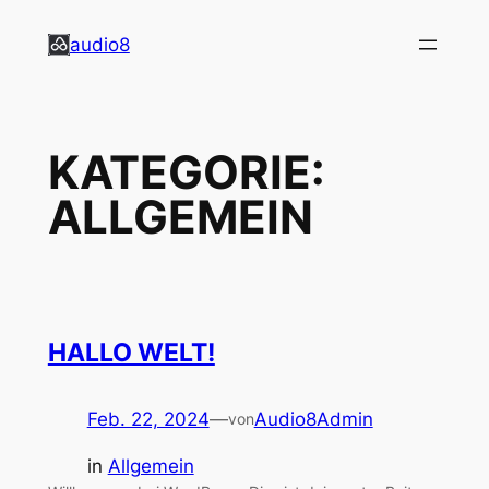
Zum
audio8
Inhalt
springen
KATEGORIE:
ALLGEMEIN
HALLO WELT!
Feb. 22, 2024
—
Audio8Admin
von
in
Allgemein